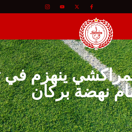
مراكشي ينهزم في ث
مام نهضة بركان