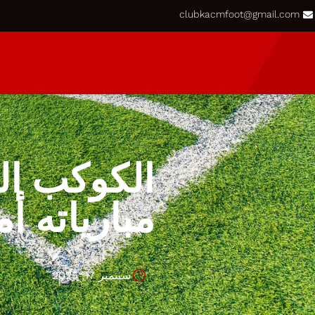
clubkacmfoot@gmail.com
الكوكب ال
مبارياته أ
سبتمبر 17, 2025